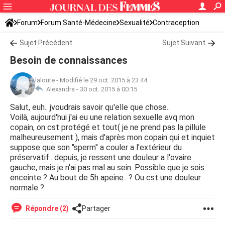
Forum
Forum Santé-Médecine
Sexualité
Contraception
Sujet Précédent
Sujet Suivant
Besoin de connaissances
laloute
-
Modifié le 29 oct. 2015 à 23:44
Alexandra -
30 oct. 2015 à 00:15
Salut, euh.. jvoudrais savoir qu'elle que chose..
Voilà, aujourd'hui j'ai eu une relation sexuelle avq mon
copain, on cst protégé et tout( je ne prend pas la pillule
malheureusement ), mais d'après mon copain qui et inquiet
suppose que son "sperm" a couler a l'extérieur du
préservatif.. depuis, je ressent une douleur a l'ovaire
gauche, mais je n'ai pas mal au sein. Possible que je sois
enceinte ? Au bout de 5h apeine.. ? Ou cst une douleur
normale ?
Répondre (2)
Partager