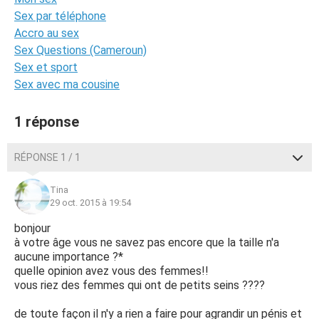
Sex par téléphone
Accro au sex
Sex Questions (Cameroun)
Sex et sport
Sex avec ma cousine
1 réponse
RÉPONSE 1 / 1
Tina
29 oct. 2015 à 19:54
bonjour
à votre âge vous ne savez pas encore que la taille n'a
aucune importance ?*
quelle opinion avez vous des femmes!!
vous riez des femmes qui ont de petits seins ????
de toute façon il n'y a rien a faire pour agrandir un pénis et