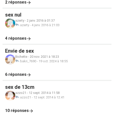
2 réponses
sex nul
azerty
-
2 janv. 2016 à 01:37
azerty
-
4 janv. 2016 à 21:03
4 réponses
Envie de sex
Bichette
-
20 nov. 2021 à 18:23
bakri_7690
-
19 oct. 2024 à 18:55
6 réponses
sex de 13cm
azzo21
-
12 sept. 2014 à 11:58
azzo21
-
12 sept. 2014 à 12:41
10 réponses