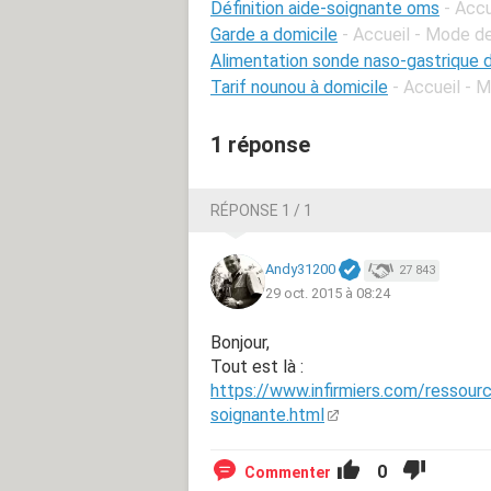
Définition aide-soignante oms
- Accu
Garde a domicile
- Accueil - Mode d
Alimentation sonde naso-gastrique 
Tarif nounou à domicile
- Accueil - 
1 réponse
RÉPONSE 1 / 1
Andy31200
27 843
29 oct. 2015 à 08:24
Bonjour,
Tout est là :
https://www.infirmiers.com/ressourc
soignante.html
0
Commenter