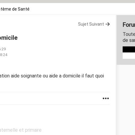
stème de Santé
Foru
Sujet Suivant
Toute
omicile
de sa
6:29
08:24
ation aide soignante ou aide a domicile il faut quoi
aternelle et primaire