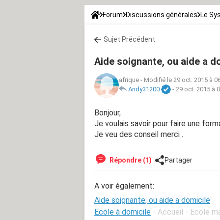
Forum
Discussions générales
Le Sy
Sujet Précédent
Aide soignante, ou aide a d
afrique
-
Modifié le 29 oct. 2015 à 0
Andy31200
-
29 oct. 2015 à 
Bonjour,
Je voulais savoir pour faire une form
Je veu des conseil merci .
Répondre (1)
Partager
A voir également:
Aide soignante, ou aide a domicile
Ecole à domicile
- Accueil - Ecole m