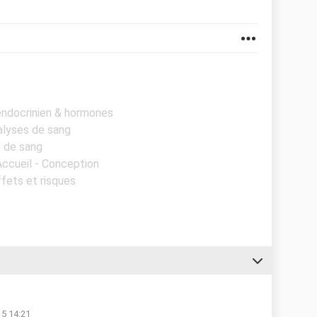
endocrinien & hormones
nalyses de sang
s de sang
Accueil - Conception
ffets et risques
15 14:21