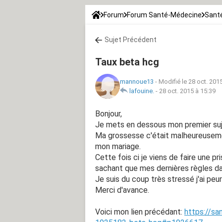
Forum
Forum Santé-Médecine
Santé
Sujet Précédent
Taux beta hcg
mannoue13
-
Modifié le 28 oct. 201
lafouine.
-
28 oct. 2015 à 15:39
Bonjour,
Je mets en dessous mon premier suje
Ma grossesse c'était malheureusem
mon mariage.
Cette fois ci je viens de faire une p
sachant que mes dernières règles d
Je suis du coup très stressé j'ai p
Merci d'avance.
Voici mon lien précédant:
https://sa