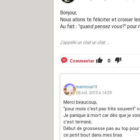
Bonjour,
Nous allons te féliciter et croiser le
Au fait :
"quand pensez vous?"
pour m
J'appelle un chat un chat ...
0
Commenter
mannoue13
28 oct. 2015 à 14:29
Merci beaucoup,
"pour mois c'est pas très souvent"
Je panique à mort car dès que je vois
c'est terminé.
Début de grossesse pas au top pour 
ce petit bout dans mes bras