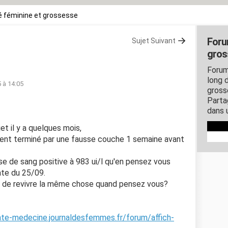
 féminine et grossesse
Foru
Sujet Suivant
gros
Forum
long d
5 à 14:05
gross
Parta
dans 
t il y a quelques mois,
ent terminé par une fausse couche 1 semaine avant
rise de sang positive à 983 ui/l qu'en pensez vous
ate du 25/09.
eur de revivre la même chose quand pensez vous?
nte-medecine.journaldesfemmes.fr/forum/affich-