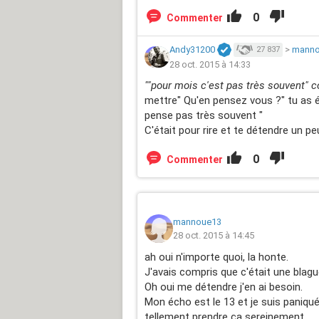
0
Commenter
Andy31200
>
manno
27 837
28 oct. 2015 à 14:33
""pour mois c'est pas très souvent" 
mettre" Qu'en pensez vous ?" tu as é
pense pas très souvent "
C'était pour rire et te détendre un peu.
0
Commenter
mannoue13
28 oct. 2015 à 14:45
ah oui n'importe quoi, la honte.
J'avais compris que c'était une blag
Oh oui me détendre j'en ai besoin.
Mon écho est le 13 et je suis paniqué 
tellement prendre ça sereinement.