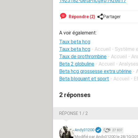
1925182-beta-hcg#p1926617
Répondre (2)
Partager
A voir également:
Taux beta hcg
Taux beta hcg
- Accueil - Système 
Taux de prothrombine
- Accueil - A
Beta 2 globuline
- Accueil - Analyse
Beta hcg grossesse extra utérine
- 
Beta bloquant et sport
- Accueil - E
2 réponses
RÉPONSE 1 / 2
Andy31200
27 837
Modifié par Andy31200 le 28/10/20