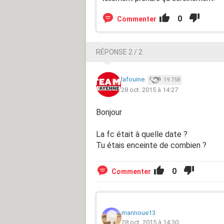
0
Commenter
RÉPONSE 2 / 2
lafouine.
19 758
28 oct. 2015 à 14:27
Bonjour
La fc était à quelle date ?
Tu étais enceinte de combien ?
0
Commenter
mannoue13
28 oct. 2015 à 14:30