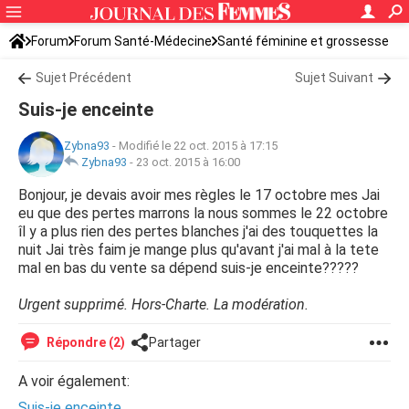
Forum
Forum Santé-Médecine
Santé féminine et grossesse
Ovulation
Sujet Précédent
Sujet Suivant
Suis-je enceinte
Zybna93
-
Modifié le 22 oct. 2015 à 17:15
Zybna93
-
23 oct. 2015 à 16:00
Bonjour, je devais avoir mes règles le 17 octobre mes Jai
eu que des pertes marrons la nous sommes le 22 octobre
îl y a plus rien des pertes blanches j'ai des touquettes la
nuit Jai très faim je mange plus qu'avant j'ai mal à la tete
mal en bas du vente sa dépend suis-je enceinte?????
Urgent supprimé. Hors-Charte. La modération.
Répondre (2)
Partager
A voir également:
Suis-je enceinte