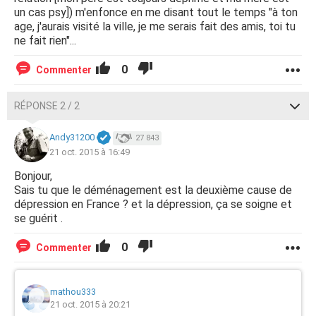
Que faire?
un cas psy]) m'enfonce en me disant tout le temps "à ton
age, j'aurais visité la ville, je me serais fait des amis, toi tu
ne fait rien"...
0
Commenter
RÉPONSE 2 / 2
Andy31200
27 843
21 oct. 2015 à 16:49
Bonjour,
Sais tu que le déménagement est la deuxième cause de
dépression en France ? et la dépression, ça se soigne et
se guérit .
0
Commenter
mathou333
21 oct. 2015 à 20:21