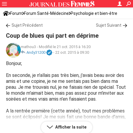
Forum
Forum Santé-Médecine
Psychologie et bien-être
Sujet Précédent
Sujet Suivant
Coup de blues qui part en déprime
mathou3
-
Modifié le 21 oct. 2015 à 16:20
Andy31200
-
22 oct. 2015 à 09:30
Bonjour,
En seconde, je n'allais pas très bien, j'avais beau avoir des
amis et une copine, je ne me sentais pas bien dans ma
peau. Je me trouvais nul, je ne faisais rien de spécial. Tout
le monde m'aimait bien, mais pas assez pour m'inviter aux
soirées et mes vrais amis n'en faisaient pas.
A la rentrée première (cette année), tout mes problèmes
se sont éclipsés! Je me suis fait une bonne bande d'amis,
je sortais toujours, mes notes étaient plus que bonnes et
Afficher la suite
tout allait bien dans le meilleur des monde.