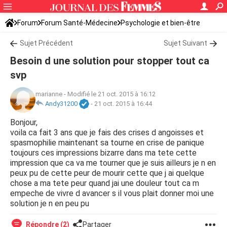
Forum
Forum Santé-Médecine
Psychologie et bien-être
Sujet Précédent
Sujet Suivant
Besoin d une solution pour stopper tout ca
svp
marianne
-
Modifié le 21 oct. 2015 à 16:12
Andy31200
-
21 oct. 2015 à 16:44
Bonjour,
voila ca fait 3 ans que je fais des crises d angoisses et
spasmophilie maintenant sa tourne en crise de panique
toujours ces impressions bizarre dans ma tete cette
impression que ca va me tourner que je suis ailleurs je n en
peux pu de cette peur de mourir cette que j ai quelque
chose a ma tete peur quand jai une douleur tout ca m
empeche de vivre d avancer s il vous plait donner moi une
solution je n en peu pu
Répondre (2)
Partager