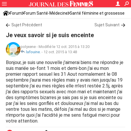
Forum
Forum Santé-Médecine
Santé féminine et grossesse
Ovulation
Sujet Précédent
Sujet Suivant
Je veux savoir si je suis enceinte
polyxene
-
Modifié le 12 oct. 2015 à 13:20
lafouine.
-
12 oct. 2015 à 13:48
Bonjour, je suis une nouvelle j'aimerai biens me répondre je
suis mariée se-font 1 mois et demi-bon j'ai eu mon
premier rapport sexuel les 31 Aout normalement le 08
septembre j'aurai mes règles mais y avais rien jusqu'au 19
septembre j'ai eu mes règles elle m'est restée 2.5j, après
j'ai des rapports sexuels avec mon mari et maintenant j'ai
des symptômes bizarres je sais pas si je suis enceinte ou
par j'ai les seins gonflés et douloureux j'ai mal au bas du
ventre tous les matins, défois j'ai mal au dos si je mange
n'importe quoi j'ai l'acidité je me sens fatigué merci pour
votre attention.