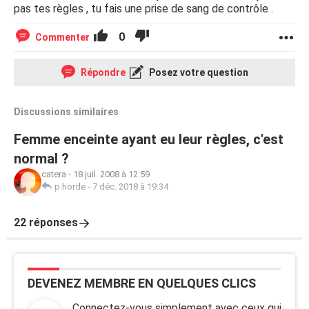
pas tes règles , tu fais une prise de sang de contrôle .
0
Commenter
Répondre
Posez votre question
Discussions similaires
Femme enceinte ayant eu leur règles, c'est
normal ?
catera
-
18 juil. 2008 à 12:59
p.horde
-
7 déc. 2018 à 19:34
22 réponses
DEVENEZ MEMBRE EN QUELQUES CLICS
Connectez-vous simplement avec ceux qui