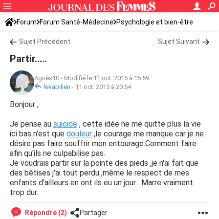
Forum
Forum Santé-Médecine
Psychologie et bien-être
Sujet Précédent
Sujet Suivant
Partir.....
Agnès10
-
Modifié le 11 oct. 2015 à 15:59
lekabilien
-
11 oct. 2015 à 20:54
Bonjour ,
Je pense au
suicide
, cette idée ne me quitte plus la vie
ici bas n'est que
douleur
,le courage me manque car je ne
désire pas faire souffrir mon entourage.Comment faire
afin qu'ils ne culpabilise pas.
Je voudrais partir sur la pointe des pieds ,je n'ai fait que
des bêtises j'ai tout perdu ,même le respect de mes
enfants d'ailleurs en ont ils eu un jour....Marre vraiment
trop dur.
Répondre (2)
Partager