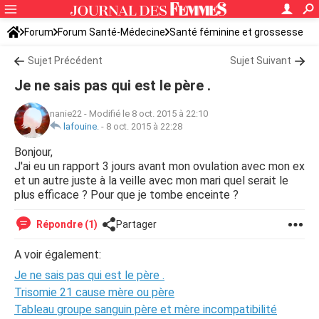
Forum
Forum Santé-Médecine
Santé féminine et grossesse
Ovulation
Sujet Précédent
Sujet Suivant
Je ne sais pas qui est le père .
nanie22
-
Modifié le 8 oct. 2015 à 22:10
lafouine.
-
8 oct. 2015 à 22:28
Bonjour,
J'ai eu un rapport 3 jours avant mon ovulation avec mon ex
et un autre juste à la veille avec mon mari quel serait le
plus efficace ? Pour que je tombe enceinte ?
Répondre (1)
Partager
A voir également:
Je ne sais pas qui est le père .
Trisomie 21 cause mère ou père
Tableau groupe sanguin père et mère incompatibilité