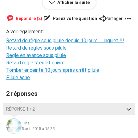
Afficher la suite
même ...
elle a tout les soirs prit sa pilule a des heures regulieres
et ne la jamais oublier comment savoir ce qu'il lui arrives
Répondre (2)
Posez votre question
Partager
svp ???
devons nous faire un test grossesse ?
A voir également:
merci de nous aider svp nous sommes un peu perdu ...
Retard de règle sous pilule depuis 10 jours .... inquiet !!!
Retard de regles sous pilule
Regle en avance sous pilule
Retard regle sterilet cuivre
Tomber enceinte 10 jours après arrêt pilule
Pilule acné
2 réponses
RÉPONSE 1 / 2
Tina
5 oct. 2015 à 15:25