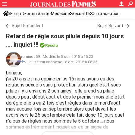
Forum
Forum Santé-Médecine
Sexualité
Contraception
Sujet Précédent
Sujet Suivant
Retard de règle sous pilule depuis 10 jours
.... inquiet !!!
Résolu
rominou69
-
Modifié le 5 oct. 2015 à 15:23
Utilisateur anonyme -
6 oct. 2015 à 06:35
bonjour,
j'ai 20 ans et ma copine en as 16 nous avons eu des
relations sexuels sans protection alors quel était sous
pilule il y a environs 2 semaines , elle prend sa pilule
depuis peu , début août et des le premier mois elle était
déréglé elle a eu 2 fois c'est règles dans le moi d'août
mais aucune fois en septembre alors quel devait les
avoirs vers le 26 septembre cela fait donc 10 jours quel
n'a pas de règles nous sommes le 5 octobre ... nous
sommes extrêmement inquiet es-ce un signe de
grossesse alors quel était sous pilule ??? bizarre quand