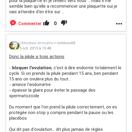
pour la plaquette et je revient vers vous ... mais il me
semble bien qu'elle a recommencer une plaquette oui je
vais attendre d'en être sur ...
0
Commenter
Utilisateur anonyme
>
rominou69
5 oct. 2015 à 15:48
Donc la pilule a trois actions
:
-
bloquer l'ovulation
, c'est à dire endormir totalement le
cycle. Si on prends la pilule pendant 15 ans, ben pendant
15 ans on ovulera plus du tout...
- amincir l'endomètre
- épaissir la glaire pour éviter le passage des
spermatozoïde
Du moment que l'on prend la pilule correctement, on es
protégée non stop y compris pendant la pause ou les
placébos
Qui dit pas d'ovulation... dit plus jamais de règles