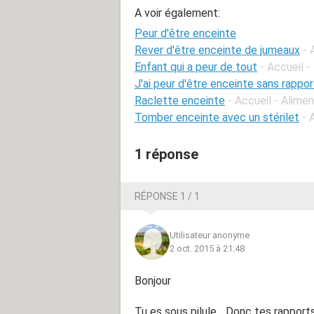
A voir également:
Peur d'être enceinte
Rever d'être enceinte de jumeaux
- 
Enfant qui a peur de tout
- Accueil -
J'ai peur d'être enceinte sans rappor
Raclette enceinte
- Accueil - Alime
Tomber enceinte avec un stérilet
- 
1 réponse
RÉPONSE 1 / 1
Utilisateur anonyme
2 oct. 2015 à 21:48
Bonjour
Tu es sous pilule... Donc tes rappor