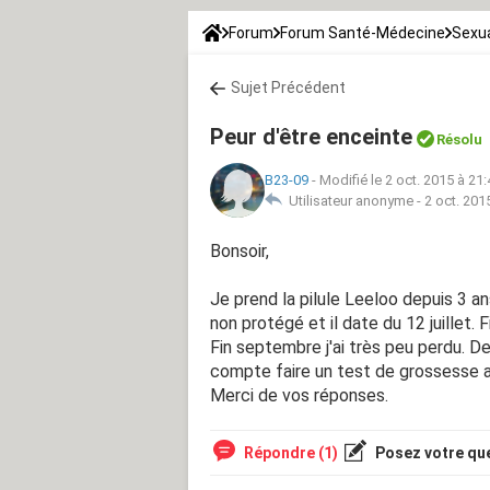
Forum
Forum Santé-Médecine
Sexua
Sujet Précédent
Peur d'être enceinte
Résolu
B23-09
-
Modifié le 2 oct. 2015 à 21:
Utilisateur anonyme -
2 oct. 201
Bonsoir,
Je prend la pilule Leeloo depuis 3 ans
non protégé et il date du 12 juillet. F
Fin septembre j'ai très peu perdu. Dep
compte faire un test de grossesse a
Merci de vos réponses.
Répondre (1)
Posez votre qu