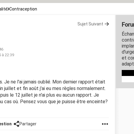
lité
Contraception
Foru
Sujet Suivant
Échan
contra
impla
46
d'urg
5 à 22:39
et co
adapt
. Je ne l'ai jamais oublié. Mon dernier rapport était
in juillet et fin août j'ai eu mes règles normalement.
uis le 12 juillet je n'ai plus eu aucun rapport. Je
u cas où. Pensez vous que je puisse être enceinte?
estion
Partager