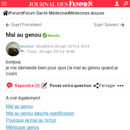
Forum
Forum Santé-Médecine
Médecines douces
Sujet Précédent
Sujet Suivant
Mal au genou
Résolu
laurecol
-
Modifié le 28 sept. 2015 à 18:34
Tinna -
28 sept. 2015 à 18:48
bonjour,
je me demande bien pour quoi j'ai mal au genou quand je
cours
Répondre (2)
Posez votre question
Partager
A voir également:
Mal au genou
Mal au genou gauche signification
Pourquoi jai mal au teton
Ménisque genou