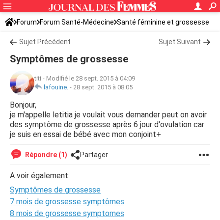
Forum
Forum Santé-Médecine
Santé féminine et grossesse
Ovulation
Sujet Précédent
Sujet Suivant
Symptômes de grossesse
titi
-
Modifié le 28 sept. 2015 à 04:09
lafouine.
-
28 sept. 2015 à 08:05
Bonjour,
je m'appelle letitia je voulait vous demander peut on avoir
des symptôme de grossesse après 6 jour d'ovulation car
je suis en essai de bébé avec mon conjoint+
Répondre (1)
Partager
A voir également:
Symptômes de grossesse
7 mois de grossesse symptômes
8 mois de grossesse symptomes