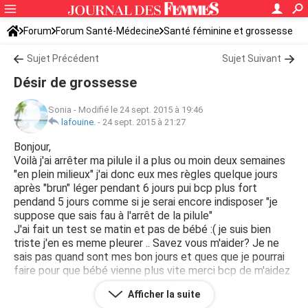
Forum
Forum Santé-Médecine
Santé féminine et grossesse
Tomber enceinte
Sujet Précédent
Sujet Suivant
Désir de grossesse
Sonia
-
Modifié le 24 sept. 2015 à 19:46
lafouine.
-
24 sept. 2015 à 21:27
Bonjour,
Voilà j'ai arrêter ma pilule il a plus ou moin deux semaines
"en plein milieux" j'ai donc eux mes règles quelque jours
après "brun" léger pendant 6 jours pui bcp plus fort
pendand 5 jours comme si je serai encore indisposer "je
suppose que sais fau à l'arrêt de la pilule"
J'ai fait un test se matin et pas de bébé :( je suis bien
triste j'en es meme pleurer .. Savez vous m'aider? Je ne
sais pas quand sont mes bon jours et ques que je pourrai
faire pour que bébé vienne plus vite merci bcp de m'aidez
j'en es vrm besoin car je suis perdue
Afficher la suite
Comme je n'es pas créé de compte pour faciliter quand