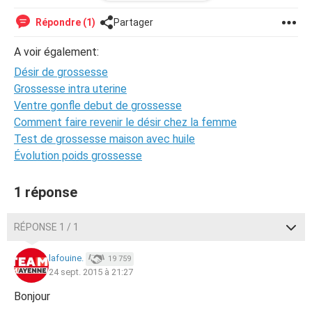
vous me répondrez mettez "réponse à Sonia" merci bcp
Répondre (1)
Partager
NB : le titre initial "Sonia" n'apportait aucune indication sur
la nature précise de la question. Il a donc été remplacé.
A voir également:
(DCI, modérateur)
Désir de grossesse
Grossesse intra uterine
Ventre gonfle debut de grossesse
Comment faire revenir le désir chez la femme
Test de grossesse maison avec huile
Évolution poids grossesse
1 réponse
RÉPONSE 1 / 1
lafouine.
19 759
24 sept. 2015 à 21:27
Bonjour