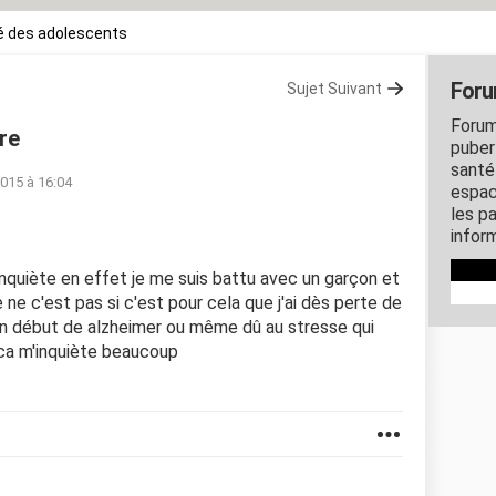
é des adolescents
Foru
Sujet Suivant
Forum
re
puber
santé
2015 à 16:04
espac
les p
inform
nquiète en effet je me suis battu avec un garçon et
e ne c'est pas si c'est pour cela que j'ai dès perte de
 un début de alzheimer ou même dû au stresse qui
 ca m'inquiète beaucoup