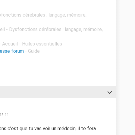
sfonctions cérébrales : langage, mémoire,
eil - Dysfonctions cérébrales : langage, mémoire,
- Accueil - Huiles essentielles
sesse forum
- Guide
 13:11
ns c'est que tu vas voir un médecin, il te fera