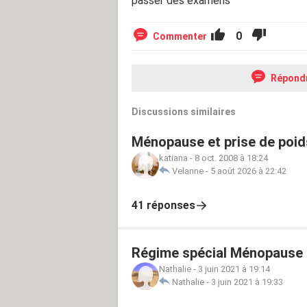
passer des examens
0
Commenter
Répond
Discussions similaires
Ménopause et prise de poid
katiana
-
8 oct. 2008 à 18:24
Velanne
-
5 août 2026 à 22:42
41 réponses
Régime spécial Ménopause 
Nathalie
-
3 juin 2021 à 19:14
Nathalie
-
3 juin 2021 à 19:33