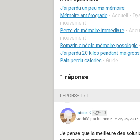
J'ai perdu un peu ma mémoire
Mémoire antérograde
- Accueil - Dy
mouvement
Perte de mémoire immédiate
- Accu
mouvement
Romarin cinéole mémoire posologie
J'ai perdu 20 kilos pendant ma gros
Pain perdu calories
- Guide
1 réponse
RÉPONSE 1 / 1
katrina.K
13
Modifié par katrina.K le 25/09/2015
Je pense que la meilleure des solutio