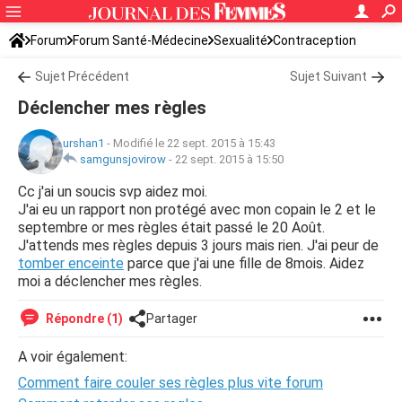
Forum
Forum Santé-Médecine
Sexualité
Contraception
Sujet Précédent
Sujet Suivant
Déclencher mes règles
urshan1
-
Modifié le 22 sept. 2015 à 15:43
samgunsjovirow
-
22 sept. 2015 à 15:50
Cc j'ai un soucis svp aidez moi.
J'ai eu un rapport non protégé avec mon copain le 2 et le
septembre or mes règles était passé le 20 Août.
J'attends mes règles depuis 3 jours mais rien. J'ai peur de
tomber enceinte
parce que j'ai une fille de 8mois. Aidez
moi a déclencher mes règles.
Répondre (1)
Partager
A voir également:
Comment faire couler ses règles plus vite forum