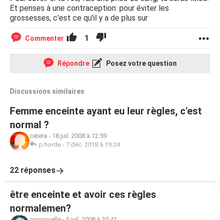
Et penses à une contraception: pour éviter les
grossesses, c'est ce qu'il y a de plus sur
1
Commenter
Répondre
Posez votre question
Discussions similaires
Femme enceinte ayant eu leur règles, c'est
normal ?
catera
-
18 juil. 2008 à 12:59
p.horde
-
7 déc. 2018 à 19:34
22 réponses
être enceinte et avoir ces règles
normalemen?
coucouelle
-
5 juil. 2008 à 20:42