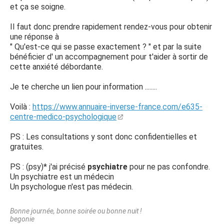
ça avec lui et essayer de faire qqch car je suis jeune, mais
et ça se soigne.
je ne sais pas comment bien choisir son psy, si je dois
passer par un généraliste ou pas, étant donné que mon
Il faut donc prendre rapidement rendez-vous pour obtenir
médecin traitant n'est pas dans la ville ou j'habite
une réponse à
actuellement comment dois-je faire, et est ce qu'un
" Qu'est-ce qui se passe exactement ? " et par la suite
remboursement est possible car je suis étudiante et j'ai
bénéficier d' un accompagnement pour t'aider à sortir de
donc des moyens d'étudiant...
cette anxiété débordante.
J'aimerais savoir si qqn à souffert ou souffre toujours du
même problème que moi, si oui comment à t-i fait pour
Je te cherche un lien pour information ........
s'en sortir, ...
Aujourd'hui je demande de l'AIDE... Quelle qu'elle soit..
Voilà :
https://www.annuaire-inverse-france.com/e635-
Je vous remercie par avance et m'excuse pour ce post si
centre-medico-psychologique
long...
PS : Les consultations y sont donc confidentielles et
gratuites.
PS : (psy)* j'ai précisé
psychiatre
pour ne pas confondre.
Un psychiatre est un médecin
Un psychologue n'est pas médecin.
Bonne journée, bonne soirée ou bonne nuit !
begonie