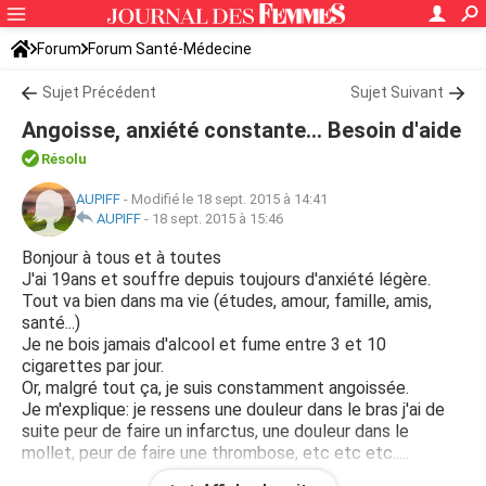
Forum
Forum Santé-Médecine
Symptômes et maladies courantes
Sujet Précédent
Sujet Suivant
Angoisse, anxiété constante... Besoin d'aide
Résolu
AUPIFF
-
Modifié le 18 sept. 2015 à 14:41
AUPIFF
-
18 sept. 2015 à 15:46
Bonjour à tous et à toutes
J'ai 19ans et souffre depuis toujours d'anxiété légère.
Tout va bien dans ma vie (études, amour, famille, amis,
santé...)
Je ne bois jamais d'alcool et fume entre 3 et 10
cigarettes par jour.
Or, malgré tout ça, je suis constamment angoissée.
Je m'explique: je ressens une douleur dans le bras j'ai de
suite peur de faire un infarctus, une douleur dans le
mollet, peur de faire une thrombose, etc etc etc.....
Je vis dans la peur qu'il m'arrive qqch... Ces troubles se