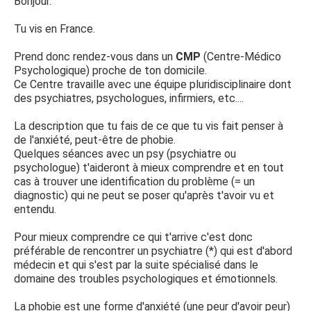
absurde. Je suis consciente de tout ça mais malgré tout,
Bonjour.
hypocondriaque... Et ça m'empêche de vivre ma vie
tranquillement. Je vais dans un grand magasin, j'ai peur de
Tu vis en France.
me sentir mal donc forcément une fois dedans, je me
sens mal. Bref une angoisse permanente qui me ronge au
Prend donc rendez-vous dans un
CMP
(Centre-Médico
quotidien et qui ne s'arrange pas... Étant de nature
Psychologique) proche de ton domicile.
défaitiste j'ai peur que cela ne s'arrange jamais.
Ce Centre travaille avec une équipe pluridisciplinaire dont
De retour dans ma ville d'origine, j'ai consulté mon
des psychiatres, psychologues, infirmiers, etc....
médecin traitant après avoir passé toute une journée
avec des vertiges. Ju lui ai donc un peu parlé de ce
La description que tu fais de ce que tu vis fait penser à
problème. Il a voulu me prescrire du Lexomil que j'ai
de l'anxiété, peut-être de phobie.
refusé car je n'ai que 19 ans je n'ai pas envie de
Quelques séances avec un psy (psychiatre ou
commencer avec ça. Il m'a donc prescrit de l'Atarax que
psychologue) t'aideront à mieux comprendre et en tout
j'ai également refusé mais il m'a quand même conseillé
cas à trouver une identification du problème (= un
d'essayer à petite dose. Je me suis donc renseigné sur ce
diagnostic) qui ne peut se poser qu'après t'avoir vu et
médicament, et j'ai découvert qu'il était associé à des
entendu.
problèmes cardiaques. J'ai donc peur aujourd'hui de
prendre de l'Atarax car j'ai peur d'avoir par la suite des
Pour mieux comprendre ce qui t'arrive c'est donc
problèmes cardiaques. Et je sais que si je le prend je vais
préférable de rencontrer un psychiatre (*) qui est d'abord
paniquer...
médecin et qui s'est par la suite spécialisé dans le
domaine des troubles psychologiques et émotionnels.
Aujourd'hui je suis perdue et ne sait plus quoi faire..
J'aimerais consulter un psychologue pour parler de tout
La phobie est une forme d'anxiété (une peur d'avoir peur)