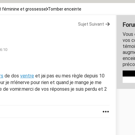
 féminine et grossesse
Tomber enceinte
Foru
Sujet Suivant
Vous 
vos c
témoi
16:10
augme
encein
préco
rs
de dos
ventre
et jai pas eu mes règle depuis 10
ur je m'énerve pour rien et quand je mange je me
 de vomir.merci de vos réponses je suis perdu et 2