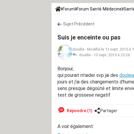
Forum
Forum Santé-Médecine
Santé
Sujet Précédent
Suis je enceinte ou pas
douille
-
Modifié le 13 sept. 2015 à 
douille -
13 sept. 2015 à 23:26
Bonjour,
qui pourait m'aider svp jai des
douleu
jours et j'ai des changements d'hume
sens presque dégoûté et limite envie
test de grossese negatif
Répondre (1)
Partager
A voir également: