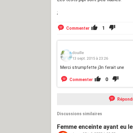
;
1
Commenter
douille
13 sept. 2015 à 23:26
Merci strumpfette j3n ferait une
0
Commenter
Répond
Discussions similaires
Femme enceinte ayant eu leu