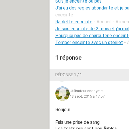
Suis je enceinte ou pas
J'ai eu des regles abondante et je s
enceinte
Raclette enceinte
- Accueil - Alime
Je suis enceinte de 2 mois et j'ai ma
Pourquoi pas de charcuterie enceint
Tomber enceinte avec un stérilet
- 
1 réponse
RÉPONSE 1 / 1
Utilisateur anonyme
13 sept. 2015 à 17:57
Bonjour
Fais une prise de sang.
Les tests pipi sont peu fiables.