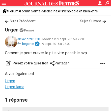
Forum
Forum Santé-Médecine
Psychologie et bien-être
Sujet Précédent
Sujet Suivant
Urgen
Fermé
alexandre81120
-
Modifié le 9 sept. 2015 à 22:03
begonie
-
9 sept. 2015 à 22:09
Coment je peut crever le plus vite possible svp
Posez votre question
Partager
A voir également:
Urgen
Urgen lama
1 réponse