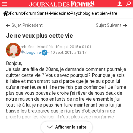
Forum
Forum Santé-Médecine
Psychologie et bien-être
Sujet Précédent
Sujet Suivant
Je ne veux plus cette vie
rebelîna
-
Modifié le 10 sept. 2015 à 01:01
begonie
-
10 sept. 2015 à 12:17
Bonjour,
Je suis une fille de 20ans, je demande comment pourrai-je
quitter cette vie ? Vous savez pourquoi? Pour que je sois
à l'aise et mon amant aussi parce que je ne suis pour lui
qu'une menteuse et il ne me fais pas confiance ! Je l'aime
plus que vous pouvez le croire j'ai rêver de nous deux de
notre maison de nos enfants de notre vie ensemble j'ai
tout lié à lui, je ne peux rien faire maintenant sans lui, j'ai
baissé les bras,parce que je n'ai plus d'objectifs ni de
projets pour les réaliser, il n'est plus avec moi j'arrive
même pas a le croire ! Et la seule chose que je souhaite
Afficher la suite
maintenant est de dormir et jamais se réveiller ! Quoi