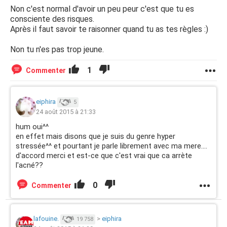
Non c'est normal d'avoir un peu peur c'est que tu es
consciente des risques.
Après il faut savoir te raisonner quand tu as tes règles :)
Non tu n'es pas trop jeune.
1
Commenter
eiphira
5
24 août 2015 à 21:33
hum oui^^
en effet mais disons que je suis du genre hyper
stressée^^ et pourtant je parle librement avec ma mere....
d'accord merci et est-ce que c'est vrai que ca arrète
l'acné??
0
Commenter
lafouine.
>
eiphira
19 758