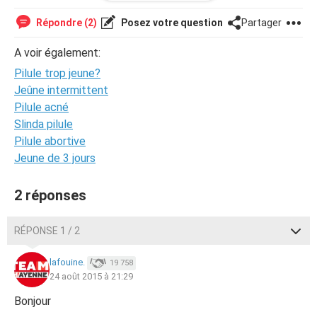
eiphira <3
Répondre (2)
Posez votre question
Partager
A voir également:
Pilule trop jeune?
Jeûne intermittent
Pilule acné
Slinda pilule
Pilule abortive
Jeune de 3 jours
2 réponses
RÉPONSE 1 / 2
lafouine.
19 758
24 août 2015 à 21:29
Bonjour