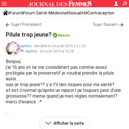
Forum
Forum Santé-Médecine
Sexualité
Contraception
Sujet Précédent
Sujet Suivant
Pilule trop jeune?
Résolu
eiphira
-
Modifié le 24 août 2015 à 21:25
eiphira
-
26 août 2015 à 13:28
Bonjour,
j'ai 16 ans et ne me considérant pas comme assez
protégée par le preservatif je voudrai prendre la pilule
aussi...
suis-je trop jeune?? y a t'il des risques pour ma santé?
et est il normal qu'après un rapport jai toujours peur d'une
grossesse?? meme quand jai mes règles normalement?
merci d'avance :-*
--
"L'amour est une fleur dont l'homme est la tige et la
Afficher la suite
femme le prestige !"