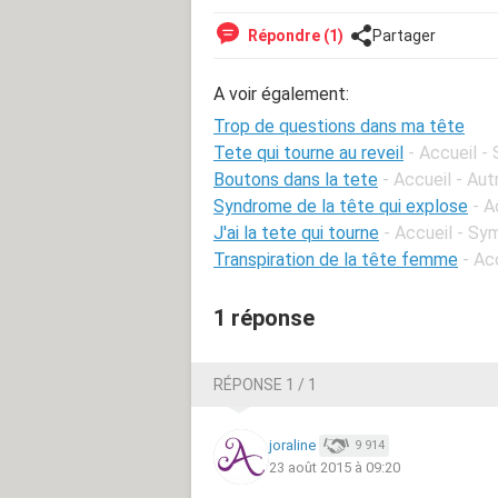
Répondre (1)
Partager
A voir également:
Trop de questions dans ma tête
Tete qui tourne au reveil
- Accueil -
Boutons dans la tete
- Accueil - Au
Syndrome de la tête qui explose
- A
J'ai la tete qui tourne
- Accueil - S
Transpiration de la tête femme
- Ac
1 réponse
RÉPONSE 1 / 1
joraline
9 914
23 août 2015 à 09:20