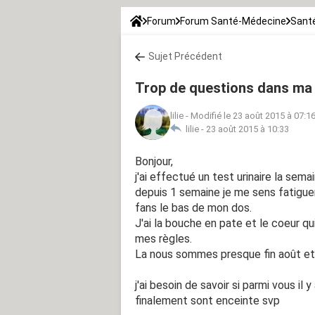
Forum
Forum Santé-Médecine
Santé
Sujet Précédent
Trop de questions dans ma 
lilie
-
Modifié le 23 août 2015 à 07:1
lilie -
23 août 2015 à 10:33
Bonjour,
j'ai effectué un test urinaire la sema
depuis 1 semaine je me sens fatiguer
fans le bas de mon dos.
J'ai la bouche en pate et le coeur qui
mes règles.
La nous sommes presque fin août et 
j'ai besoin de savoir si parmi vous 
finalement sont enceinte svp