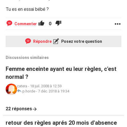
Tu es en essai bébé ?
0
Commenter
Répondre
Posez votre question
Discussions similaires
Femme enceinte ayant eu leur règles, c'est
normal ?
catera
-
18 juil. 2008 à 12:59
p.horde
-
7 déc. 2018 à 19:34
22 réponses
retour des règles aprés 20 mois d'absence