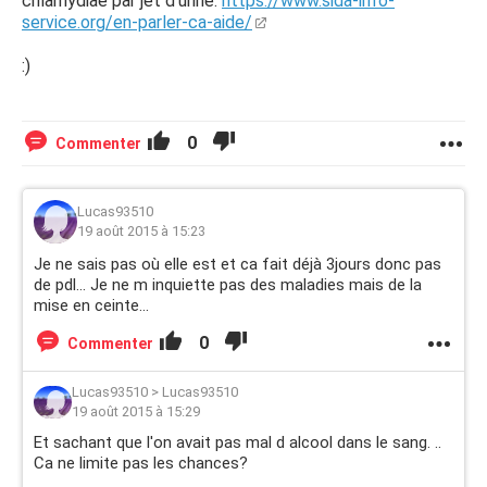
chlamydiae par jet d'urine:
https://www.sida-info-
service.org/en-parler-ca-aide/
:)
0
Commenter
Lucas93510
19 août 2015 à 15:23
Je ne sais pas où elle est et ca fait déjà 3jours donc pas
de pdl... Je ne m inquiette pas des maladies mais de la
mise en ceinte...
0
Commenter
Lucas93510
>
Lucas93510
19 août 2015 à 15:29
Et sachant que l'on avait pas mal d alcool dans le sang. ..
Ca ne limite pas les chances?