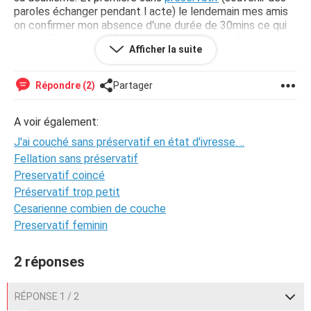
paroles échanger pendant l acte) le lendemain mes amis
on confirmer mon absence d'une durée de 30mins ce qui
me confirme que j'ai fait l'amour . j'ai peur que faire. La
Afficher la suite
pilule du lendemain
nous fut ininaccessible et je pars du
camping dans 5jours. Je pense revoir la fille en la croisant
dans le camping si je la reconnaît. .. Aidez moi merci je ne
Répondre (2)
Partager
veux pas avoir de problemes...
A voir également:
J'ai couché sans préservatif en état d'ivresse. ..
Fellation sans préservatif
Preservatif coincé
Préservatif trop petit
Cesarienne combien de couche
Preservatif feminin
2 réponses
RÉPONSE 1 / 2