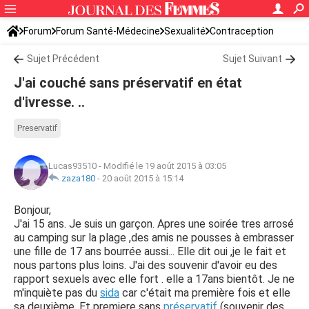
Forum
Forum Santé-Médecine
Sexualité
Contraception
Sujet Précédent
Sujet Suivant
J'ai couché sans préservatif en état
d'ivresse. ..
Preservatif
Lucas93510
-
Modifié le 19 août 2015 à 03:05
zaza180
-
20 août 2015 à 15:14
Bonjour,
J'ai 15 ans. Je suis un garçon. Apres une soirée tres arrosé
au camping sur la plage ,des amis ne pousses à embrasser
une fille de 17 ans bourrée aussi... Elle dit oui ,je le fait et
nous partons plus loins. J'ai des souvenir d'avoir eu des
rapport sexuels avec elle fort . elle a 17ans bientôt. Je ne
m'inquiète pas du
sida
car c'était ma première fois et elle
sa deuxième. Et premiere sans
préservatif
(souvenir des