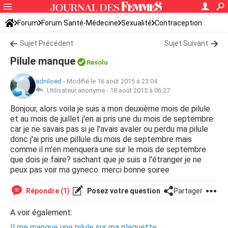
Forum
Forum Santé-Médecine
Sexualité
Contraception
Sujet Précédent
Sujet Suivant
Pilule manque
Résolu
adniloed
-
Modifié le 16 août 2015 à 23:04
Utilisateur anonyme -
18 août 2015 à 06:27
Bonjour, alors voila je suis a mon deuxième mois de pilule
et au mois de juillet j'en ai pris une du mois de septembre
car je ne savais pas si je l'avais avaler ou perdu ma pilule
donc j'ai pris une pillule du mois de septembre mais
comme il m'en menquera une sur le mois de septembre
que dois je faire? sachant que je suis a l'étranger je ne
peux pas voir ma gyneco. merci bonne soiree
Répondre (1)
Posez votre question
Partager
A voir également:
Il me manque une pilule sur ma plaquette