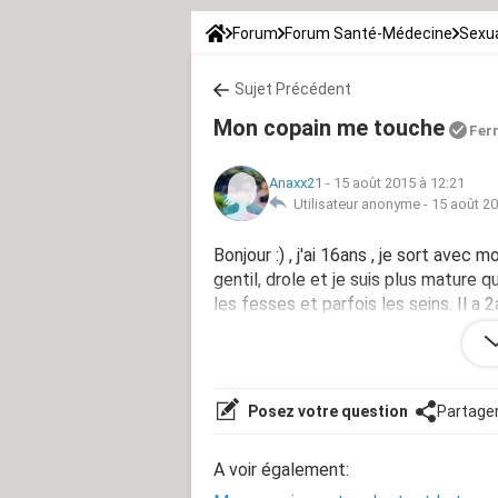
Forum
Forum Santé-Médecine
Sexua
Sujet Précédent
Mon copain me touche
Fer
Anaxx21
-
15 août 2015 à 12:21
Utilisateur anonyme -
15 août 20
Bonjour :) , j'ai 16ans , je sort avec
gentil, drole et je suis plus mature 
les fesses et parfois les seins. Il a 
me touche les seins parce que je sais
semaines et je sais pas si c'est trop r
Posez votre question
Partage
A voir également: