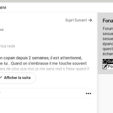
lité
Foru
Sujet Suivant
Forum
mé
sexual
sexue
épano
15 à 14:59
quest
échan
 mon copain depuis 2 semaines, il est attentionné,
Su
que lui... Quand on s'embrasse il me touche souvent
Po
2ans de plus que moi..je me sens mal a l'aise quand il
 pas si c'est normal.. Voila sa ne fait que deux
Afficher la suite
apide...
r