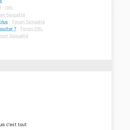
s
l - ORL
um Sexualité
plus
-
Forum Sexualité
sulter ?
-
Forum ORL
rum Sexualité
uis c'est tout.