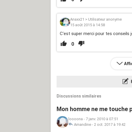
Anaxx21
>
Utilisateur anonyme
15 août 2015 à 14:58
C'est super merci pour tes conseils je 
0
Aff
Discussions similaires
Mon homme ne me touche plu
loooona
-
7 janv. 2010 à 07:51
Amandine
-
2 oct. 2017 à 19:42