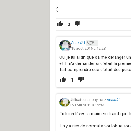
:)
2
Anaxx21
1
15 août 2015 à 12:28
Oui je lui ai dit que sa me deranger un
et il m'a demander si c'etait la premie
fait comprendre que c'etait des pulsat
1
Utilisateur anonyme
>
Anaxx21
15 août 2015 à 12:34
Tu lui enlèves la main en disant que tu
Il n'y a rien de normal a vouloir te to