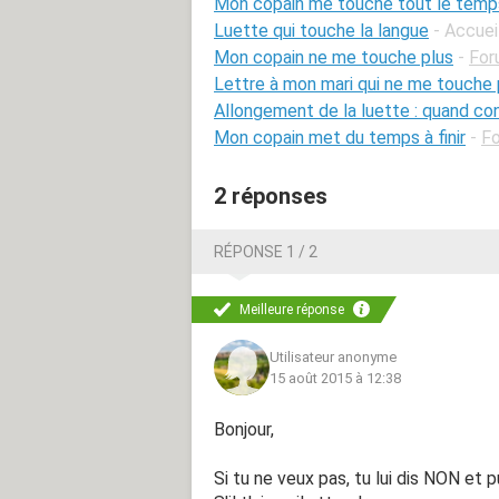
Mon copain me touche tout le temp
Luette qui touche la langue
- Accuei
Mon copain ne me touche plus
-
For
Lettre à mon mari qui ne me touche 
Allongement de la luette : quand con
Mon copain met du temps à finir
-
Fo
2 réponses
RÉPONSE 1 / 2
Meilleure réponse
Utilisateur anonyme
15 août 2015 à 12:38
Bonjour,
Si tu ne veux pas, tu lui dis NON et p