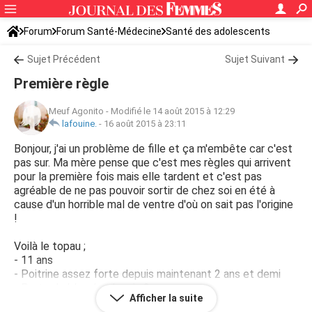
Forum
Forum Santé-Médecine
Santé des adolescents
Sujet Précédent
Sujet Suivant
Première règle
Meuf Agonito
-
Modifié le 14 août 2015 à 12:29
lafouine.
-
16 août 2015 à 23:11
Bonjour, j'ai un problème de fille et ça m'embête car c'est
pas sur. Ma mère pense que c'est mes règles qui arrivent
pour la première fois mais elle tardent et c'est pas
agréable de ne pas pouvoir sortir de chez soi en été à
cause d'un horrible mal de ventre d'où on sait pas l'origine
!
Voilà le topau ;
- 11 ans
- Poitrine assez forte depuis maintenant 2 ans et demi
- Perte de blanche depuis 2 ans
Afficher la suite
- Poile là ou il faut depuis de 2 ans