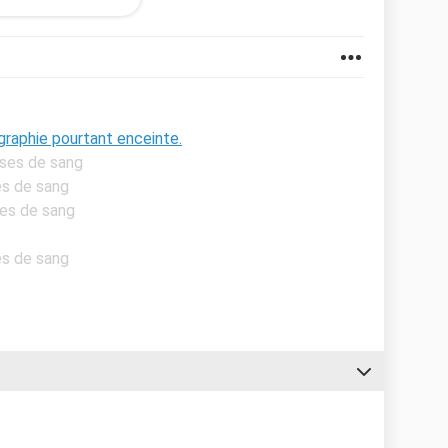
 cas? Suije reellement enceinte? Ya til quelcun qui
ographie pourtant enceinte.
yses de sang
es de sang
ses de sang
es de sang