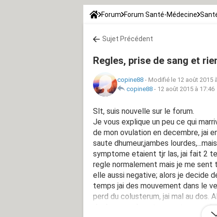
Forum
Forum Santé-Médecine
Santé
Sujet Précédent
Regles, prise de sang et rie
copine88
-
Modifié le 12 août 2015 
copine88
-
12 août 2015 à 17:46
Slt, suis nouvelle sur le forum.
Je vous explique un peu ce qui marriv
de mon ovulation en decembre, jai en
saute dhumeur,jambes lourdes,...mais 
symptome etaient tjr las, jai fait 2 t
regle normalement mais je me sent tjr 
elle aussi negative; alors je decide 
temps jai des mouvement dans le ve
perd du colusterum, jai mal au dos. A
douleurs au dos et au ventre avec b