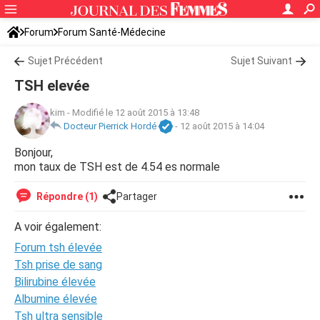
Forum
Forum Santé-Médecine
Symptômes et maladies courantes
Sujet Précédent
Sujet Suivant
TSH elevée
kim
-
Modifié le 12 août 2015 à 13:48
Docteur Pierrick Hordé
-
12 août 2015 à 14:04
Bonjour,
mon taux de TSH est de 4.54 es normale
Répondre (1)
Partager
A voir également:
Forum tsh élevée
Tsh prise de sang
Bilirubine élevée
Albumine élevée
Tsh ultra sensible