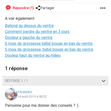
Je ne sais pas du tout ce qui peut provoquer cela.
Répondre (1)
Partager
Parfois cela commence même dès le réveil.
A voir également:
Je suis un homme de 31 ans.
Balloné au dessus du ventre
Si jamais vous avez des conseils pour moi.
Comment perdre du ventre en 3 jours
Cela me gène car j'ai l'air plus gros que ce que je suis
Douleur a gauche du ventre
vraiment.
6 mois de grossesse bébé bouge en bas du ventre
5 mois de grossesse, bébé bouge en bas du ventre
Merci à vous
Douleur haut du ventre au milieu
--
1 réponse
RÉPONSE 1 / 1
TRUNCKS
14 août 2015 à 08:22
Personne pour me donner des conseils ? :)