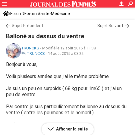
Forum
Forum Santé-Médecine
Symptômes et maladies courantes
Sujet Précédent
Sujet Suivant
Balloné au dessus du ventre
TRUNCKS
-
Modifié le 12 août 2015 à 11:38
TRUNCKS
-
14 août 2015 à 08:22
Bonjour à vous,
Voilà plusieurs années que j'ai le même problème.
Je suis un peu en surpoids ( 68 kg pour 1m65 ) et j'ai un
peu de ventre.
Par contre je suis particulièrement ballonné au dessus du
ventre ( entre les poumons et le nombril )
Parfois je suis tout plat, mais parfois je peux avoir un
Afficher la suite
ventre digne des premiers mois d'une femme enceinte.