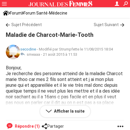
Forum
Forum Santé-Médecine
Symptômes et maladies courantes
Sujet Précédent
Maladies neurologiques
Sujet Suivant
Maladie de Charcot-Marie-Tooth
secodine
-
Modifié par Strumpfette le 11/08/2015 18:04
smeaaa -
21 août 2015 à 11:53
Bonjour,
Je recherche des personne atteind de la maladie Charcot
marie thoo car mes 2 fils sont atteint et j ai mon plus
jeune qui et appareillée et il le vie très mal donc depuis
quelque temps il ne veut plus les mettre et il a des idée
noir sachant au il a 16ans c pas facile et en plus il veut
pas nous en parler car il dit au on n est pas a sa place
donc on ne le comprend pas donc s il vous plait aidez moi
Afficher la suite
a le comprendre merci d avance.
Répondre (1)
Partager