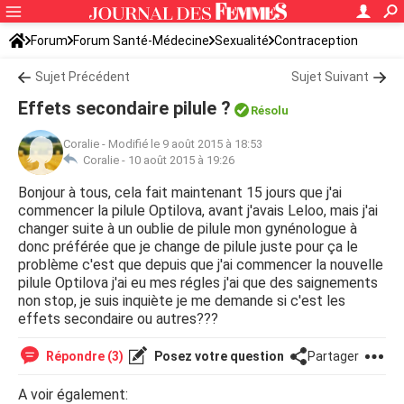
Forum
Forum Santé-Médecine
Sexualité
Contraception
Sujet Précédent
Sujet Suivant
Effets secondaire pilule ?
Résolu
Coralie
-
Modifié le 9 août 2015 à 18:53
Coralie -
10 août 2015 à 19:26
Bonjour à tous, cela fait maintenant 15 jours que j'ai
commencer la pilule Optilova, avant j'avais Leloo, mais j'ai
changer suite à un oublie de pilule mon gynénologue à
donc préférée que je change de pilule juste pour ça le
problème c'est que depuis que j'ai commencer la nouvelle
pilule Optilova j'ai eu mes régles j'ai que des saignements
non stop, je suis inquiète je me demande si c'est les
effets secondaire ou autres???
Répondre (3)
Posez votre question
Partager
A voir également: