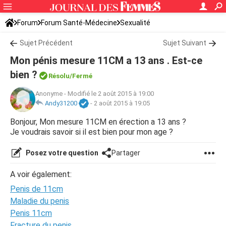
Forum
Forum Santé-Médecine
Sexualité
Sujet Précédent
Sujet Suivant
Mon pénis mesure 11CM a 13 ans . Est-ce
bien ?
Résolu/Fermé
Anonyme
-
Modifié le 2 août 2015 à 19:00
Andy31200
-
2 août 2015 à 19:05
Bonjour, Mon mesure 11CM en érection a 13 ans ?
Je voudrais savoir si il est bien pour mon age ?
Posez votre question
Partager
A voir également:
Penis de 11cm
Maladie du penis
Penis 11cm
Fracture du penis