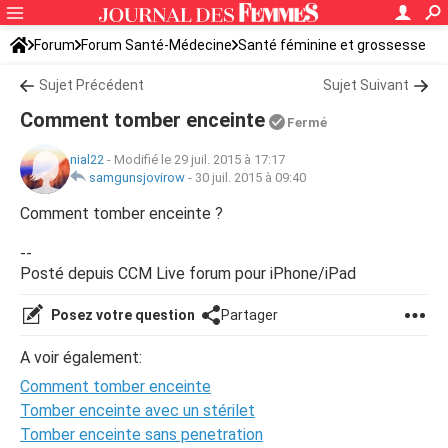
Forum
Forum Santé-Médecine
Santé féminine et grossesse
Tomber enceinte
Sujet Précédent
Sujet Suivant
Comment tomber enceinte
Fermé
nial22
-
Modifié le 29 juil. 2015 à 17:17
samgunsjovirow
-
30 juil. 2015 à 09:40
Comment tomber enceinte ?
--
Posté depuis CCM Live forum pour iPhone/iPad
Posez votre question
Partager
A voir également:
Comment tomber enceinte
Tomber enceinte avec un stérilet
Tomber enceinte sans penetration