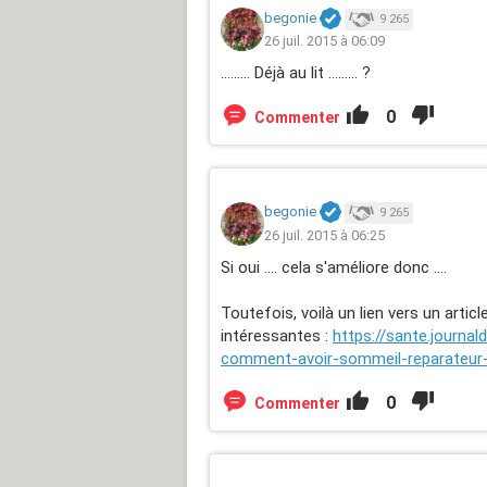
begonie
9 265
26 juil. 2015 à 06:09
......... Déjà au lit ......... ?
0
Commenter
begonie
9 265
26 juil. 2015 à 06:25
Si oui .... cela s'améliore donc ....
Toutefois, voilà un lien vers un arti
intéressantes :
https://sante.journa
comment-avoir-sommeil-reparateur-b
0
Commenter