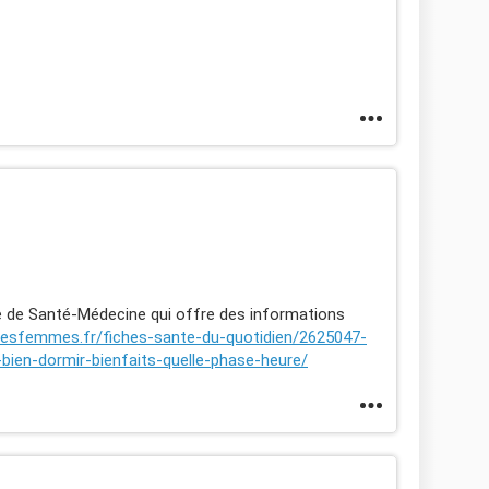
cle de Santé-Médecine qui offre des informations
ldesfemmes.fr/fiches-sante-du-quotidien/2625047-
ien-dormir-bienfaits-quelle-phase-heure/