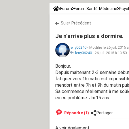
Forum
Forum Santé-Médecine
Psych
Sujet Précédent
Je n'arrive plus a dormire.
leny06240
-
Modifié le 26 juil. 2015 
leny06240
-
26 juil. 2015 à 13:50
Bonjour,
Depuis maitenant 2-3 semaine début jui
fatiguer vers 1h matin est impossibl
mendort entre 7h et 9h du matin puis
Sa commence réellement à me soûler.
eu ce problème. Jai 15 ans.
Répondre (1)
Partager
A voir également: