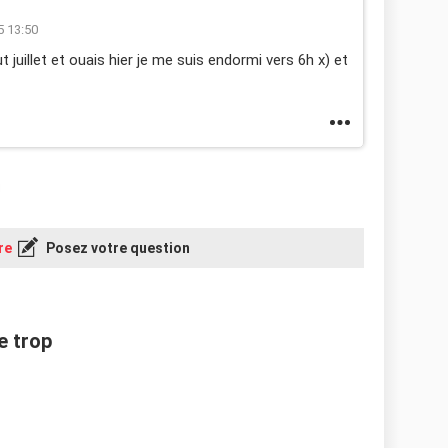
5 13:50
uillet et ouais hier je me suis endormi vers 6h x) et
re
Posez votre question
e trop