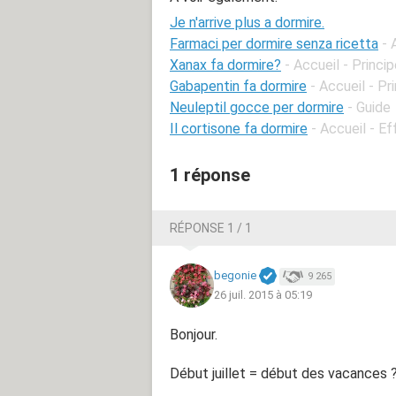
Je n'arrive plus a dormire.
Farmaci per dormire senza ricetta
- 
Xanax fa dormire?
- Accueil - Princ
Gabapentin fa dormire
- Accueil - P
Neuleptil gocce per dormire
- Guide
Il cortisone fa dormire
- Accueil - Ef
1 réponse
RÉPONSE 1 / 1
begonie
9 265
26 juil. 2015 à 05:19
Bonjour.
Début juillet = début des vacances 