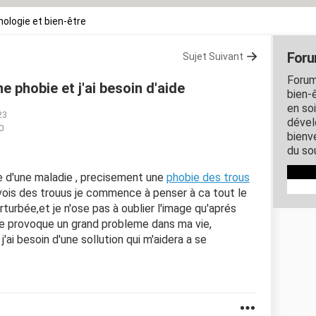
ologie et bien-être
Foru
Sujet Suivant
Forum
ne phobie et j'ai besoin d'aide
bien-ê
en so
23
dével
0
bienve
du so
re d'une maladie , precisement une
phobie des trous
 vois des trouus je commence à penser à ca tout le
urbée,et je n'ose pas à oublier l'image qu'aprés
e provoque un grand probleme dans ma vie,
 j'ai besoin d'une sollution qui m'aidera a se