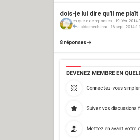
dois-je lui dire qu'il me plaît
en quete de reponses
-
19 févr. 2014 
saidaimechahra
-
16 sept. 2014 à 
8 réponses
DEVENEZ MEMBRE EN QUEL
Connectez-vous simplem
Suivez vos discussions 
Mettez en avant votre e