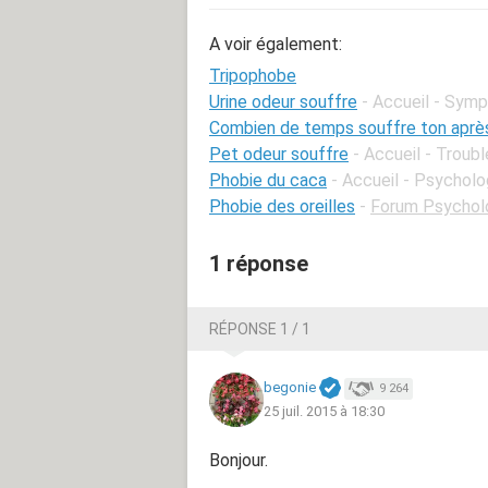
A voir également:
Tripophobe
Urine odeur souffre
- Accueil - Sym
Combien de temps souffre ton aprè
Pet odeur souffre
- Accueil - Troubl
Phobie du caca
- Accueil - Psycholo
Phobie des oreilles
-
Forum Psycholo
1 réponse
RÉPONSE 1 / 1
begonie
9 264
25 juil. 2015 à 18:30
Bonjour.