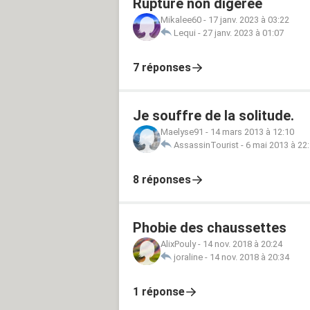
Rupture non digérée
Mikalee60
-
17 janv. 2023 à 03:22
Lequi
-
27 janv. 2023 à 01:07
7 réponses
Je souffre de la solitude.
Maelyse91
-
14 mars 2013 à 12:10
AssassinTourist
-
6 mai 2013 à 22
8 réponses
Phobie des chaussettes
AlixPouly
-
14 nov. 2018 à 20:24
joraline
-
14 nov. 2018 à 20:34
1 réponse