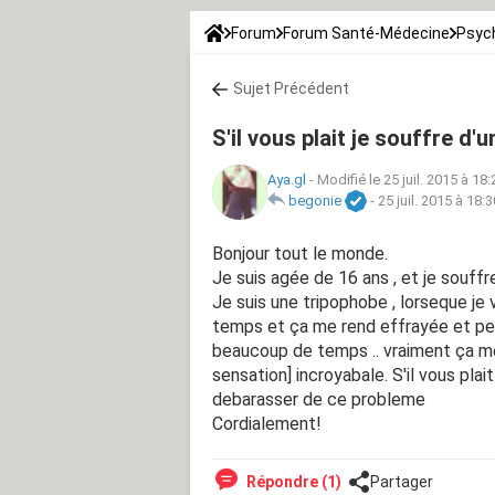
Forum
Forum Santé-Médecine
Psych
Sujet Précédent
S'il vous plait je souffre d'u
Aya.gl
-
Modifié le 25 juil. 2015 à 18:
begonie
-
25 juil. 2015 à 18:3
Bonjour tout le monde.
Je suis agée de 16 ans , et je souff
Je suis une tripophobe , lorseque je
temps et ça me rend effrayée et pert
beaucoup de temps .. vraiment ça m
sensation] incroyabale. S'il vous plait
debarasser de ce probleme
Cordialement!
Répondre (1)
Partager