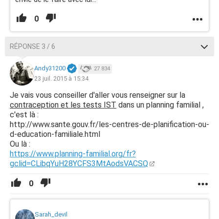
0
RÉPONSE 3 / 6
Andy31200
27 834
23 juil. 2015 à 15:34
Je vais vous conseiller d'aller vous renseigner sur la
contraception et les tests IST
dans un planning familial ,
c'est là :
http://www.sante.gouv.fr/les-centres-de-planification-ou-
d-education-familiale.html
Ou là :
https://www.planning-familial.org/fr?
gclid=CLibqYuH28YCFS3MtAodsVACSQ
0
Sarah_devil