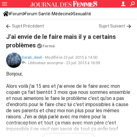
Forum
Forum Santé-Médecine
Sexualité
Sujet Précédent
Sujet Suivant
J'ai envie de le faire mais il y a certains
problèmes
Fermé
Sarah_devil
-
Modifié le 23 juil. 2015 à 14:50
Utilisateur anonyme -
23 juil. 2015 à 16:09
Bonjour,
Alors voilà j'ai 15 ans et j'ai envie de le faire avec mon
copain ça fait bientôt 3 mois que nous sommes ensemble
et nous aimerions le faire le problème c'est qu'on a pas
d'endroits pour le faire chez lui c'est impossibles à cause
de ses parents et chez moi non plus pour les mêmes
raisons. J'en ai déjà parlé avec ma mère pour la
contraception et tout ça mais avec mon père c'est
impossible il ne veut rien savoir de tout ça enfin bref
j'aimerais bien avoir vos avis et conseils etc.