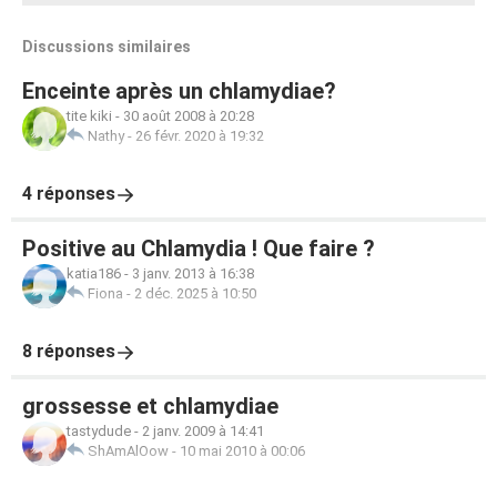
Discussions similaires
Enceinte après un chlamydiae?
tite kiki
-
30 août 2008 à 20:28
Nathy
-
26 févr. 2020 à 19:32
4 réponses
Positive au Chlamydia ! Que faire ?
katia186
-
3 janv. 2013 à 16:38
Fiona
-
2 déc. 2025 à 10:50
8 réponses
grossesse et chlamydiae
tastydude
-
2 janv. 2009 à 14:41
ShAmAlOow
-
10 mai 2010 à 00:06