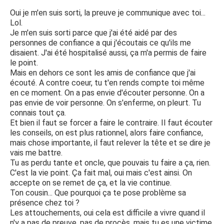
Oui je m'en suis sorti, la preuve je communique avec toi...
Lol.
Je m'en suis sorti parce que j'ai été aidé par des
personnes de confiance a qui j'écoutais ce qu'ils me
disaient. J'ai été hospitalisé aussi, ça m'a permis de faire
le point.
Mais en dehors ce sont les amis de confiance que j'ai
écouté. A contre coeur, tu t'en rends compte toi même
en ce moment. On a pas envie d'écouter personne. On a
pas envie de voir personne. On s'enferme, on pleurt. Tu
connais tout ça.
Et bien il faut se forcer a faire le contraire. Il faut écouter
les conseils, on est plus rationnel, alors faire confiance,
mais chose importante, il faut relever la tête et se dire je
vais me battre.
Tu as perdu tante et oncle, que pouvais tu faire a ça, rien.
C'est la vie point. Ça fait mal, oui mais c'est ainsi. On
accepte on se remet de ça, et la vie continue.
Ton cousin... Que pourquoi ça te pose problème sa
présence chez toi ?
Les attouchements, oui cela est difficile a vivre quand il
n'y a pas de preuve, pas de procès, mais tu es une victime