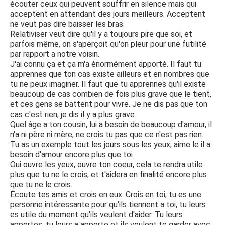
écouter ceux qui peuvent souffrir en silence mais qui
acceptent en attendant des jours meilleurs. Acceptent
ne veut pas dire baisser les bras.
Relativiser veut dire qu'il y a toujours pire que soi, et
parfois même, on s'aperçoit qu'on pleur pour une futilité
par rapport a notre voisin.
J'ai connu ça et ça m'a énormément apporté. Il faut tu
apprennes que ton cas existe ailleurs et en nombres que
tu ne peux imaginer. Il faut que tu apprennes qu'il existe
beaucoup de cas combien de fois plus grave que le tient,
et ces gens se battent pour vivre. Je ne dis pas que ton
cas c'est rien, je dis il y a plus grave.
Quel âge a ton cousin, lui a besoin de beaucoup d'amour, il
n'a ni père ni mère, ne crois tu pas que ce n'est pas rien.
Tu as un exemple tout les jours sous les yeux, aime le il a
besoin d'amour encore plus que toi.
Oui ouvre les yeux, ouvre ton coeur, cela te rendra utile
plus que tu ne le crois, et t'aidera en finalité encore plus
que tu ne le crois.
Écoute tes amis et crois en eux. Crois en toi, tu es une
personne intéressante pour qu'ils tiennent a toi, tu leurs
es utile du moment qu'ils veulent d'aider. Tu leurs
apportes, tu leurs a apporte et ils veulent te garder avec