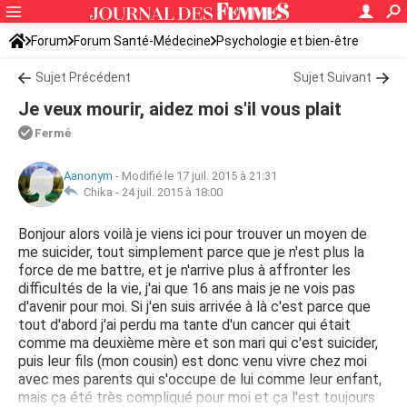
Forum
Forum Santé-Médecine
Psychologie et bien-être
Sujet Précédent
Sujet Suivant
Je veux mourir, aidez moi s'il vous plait
Fermé
Aanonym
-
Modifié le 17 juil. 2015 à 21:31
Chika -
24 juil. 2015 à 18:00
Bonjour alors voilà je viens ici pour trouver un moyen de
me suicider, tout simplement parce que je n'est plus la
force de me battre, et je n'arrive plus à affronter les
difficultés de la vie, j'ai que 16 ans mais je ne vois pas
d'avenir pour moi. Si j'en suis arrivée à là c'est parce que
tout d'abord j'ai perdu ma tante d'un cancer qui était
comme ma deuxième mère et son mari qui c'est suicider,
puis leur fils (mon cousin) est donc venu vivre chez moi
avec mes parents qui s'occupe de lui comme leur enfant,
mais ça été très compliqué pour moi et ça l'est toujours