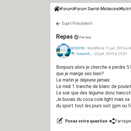
Forum
Forum Santé-Médecine
Nutri
Sujet Précédent
Repas
Fermé
lili50390
-
Modifié le 11 juil. 2015 à 
Serpent_
-
20 juil. 2015 à 15:01
Bonjours alors je cherche a perdre 5 k
que je mange ses bien?
Le matin je déjeune jamais
Le midi 1 tranche de blanc de poulet
Le soir que des légume donc haricot
Je buvais du coca cola light mais sa 
du sport tout les jours soit gym ou f
Posez votre question
Partage