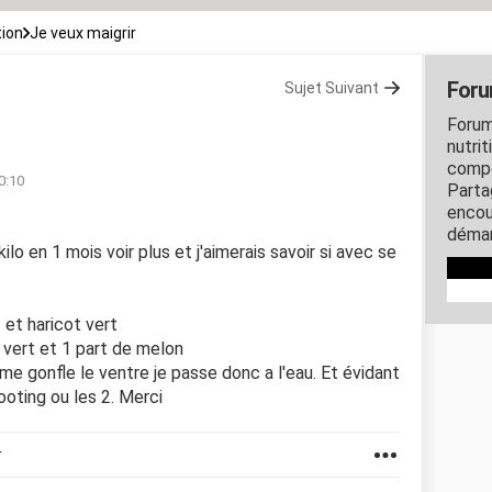
tion
Je veux maigrir
Foru
Sujet Suivant
Forum
nutrit
compo
00:10
Parta
encou
démar
ilo en 1 mois voir plus et j'aimerais savoir si avec se
 et haricot vert
 vert et 1 part de melon
me gonfle le ventre je passe donc a l'eau. Et évidant
ooting ou les 2. Merci
r