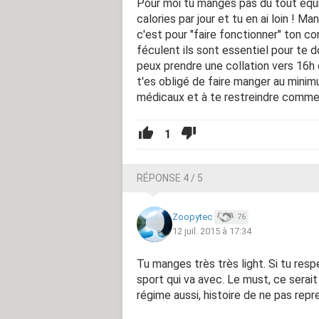
Pour moi tu manges pas du tout équi
calories par jour et tu en ai loin ! Ma
c'est pour "faire fonctionner" ton c
féculent ils sont essentiel pour te d
peux prendre une collation vers 16h et
t'es obligé de faire manger au minim
médicaux et à te restreindre comme 
1
RÉPONSE 4 / 5
Zoopytec
76
12 juil. 2015 à 17:34
Tu manges très très light. Si tu resp
sport qui va avec. Le must, ce serait
régime aussi, histoire de ne pas repr