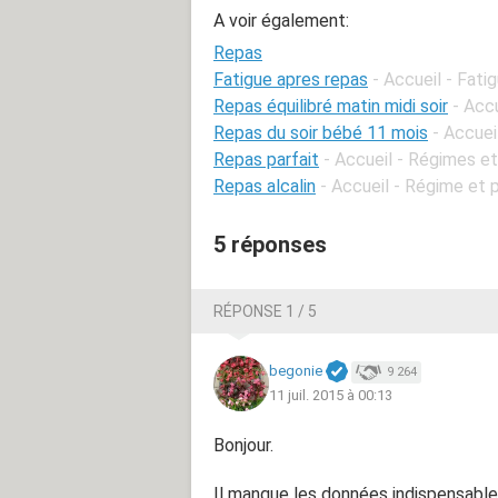
A voir également:
Repas
Fatigue apres repas
- Accueil - Fati
Repas équilibré matin midi soir
- Acc
Repas du soir bébé 11 mois
- Accuei
Repas parfait
- Accueil - Régimes et
Repas alcalin
- Accueil - Régime et 
5 réponses
RÉPONSE 1 / 5
begonie
9 264
11 juil. 2015 à 00:13
Bonjour.
Il manque les données indispensable