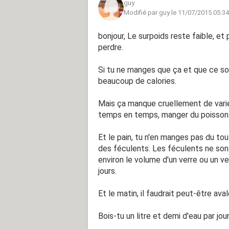
guy
Modifié par guy le 11/07/2015 05:34
bonjour, Le surpoids reste faible, et p
perdre.
Si tu ne manges que ça et que ce soit
beaucoup de calories.
Mais ça manque cruellement de variét
temps en temps, manger du poisson
Et le pain, tu n'en manges pas du tout 
des féculents. Les féculents ne sont
environ le volume d'un verre ou un v
jours.
Et le matin, il faudrait peut-être av
Bois-tu un litre et demi d'eau par jour ?