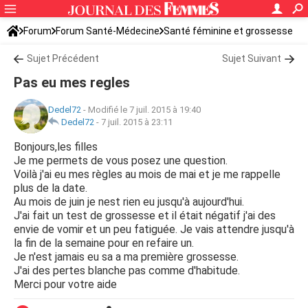
Forum
Forum Santé-Médecine
Santé féminine et grossesse
Tomber enceinte
Sujet Précédent
Sujet Suivant
Pas eu mes regles
Dedel72
-
Modifié le 7 juil. 2015 à 19:40
Dedel72
-
7 juil. 2015 à 23:11
Bonjours,les filles
Je me permets de vous posez une question.
Voilà j'ai eu mes règles au mois de mai et je me rappelle
plus de la date.
Au mois de juin je nest rien eu jusqu'à aujourd'hui.
J'ai fait un test de grossesse et il était négatif j'ai des
envie de vomir et un peu fatiguée. Je vais attendre jusqu'à
la fin de la semaine pour en refaire un.
Je n'est jamais eu sa a ma première grossesse.
J'ai des pertes blanche pas comme d'habitude.
Merci pour votre aide