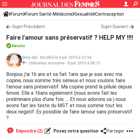
Forum
Forum Santé-Médecine
Sexualité
Contraception
Sujet Précédent
Sujet Suivant
Faire l'amour sans préservatif ? HELP MY !!!!
Résolu
Gros-dd
-
Modifié le 5 juil. 2015 à 23:54
Utilisateur anonyme -
8 juil. 2015 à 08:15
Bonjour, j'ai 16 ans et sa fait 1ans que je suis avec ma
copine, nous somme très sérieux et nous voulons faire
l'amour sans préservatif. Ma copine prend la pillule depuis
6mois. Elle a 16ans egalement (nous avons fait les
preliminaire plus d'une fois .... Et nous adorons sa ) nous
avons fait les teste du MST et nous somme tout les
deux negatif .Es possible de faire lamour sans préservatif
?
Répondre (2)
Posez votre question
Partager