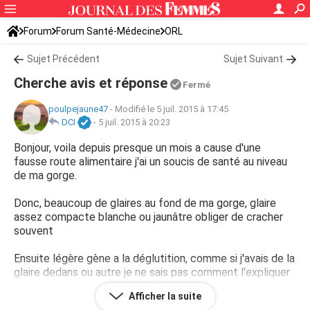
Forum
Forum Santé-Médecine
ORL
Sujet Précédent
Sujet Suivant
Cherche avis et réponse
Fermé
poulpejaune47
-
Modifié le 5 juil. 2015 à 17:45
DCI
-
5 juil. 2015 à 20:23
Bonjour, voila depuis presque un mois a cause d'une
fausse route alimentaire j'ai un soucis de santé au niveau
de ma gorge.
Donc, beaucoup de glaires au fond de ma gorge, glaire
assez compacte blanche ou jaunâtre obliger de cracher
souvent
Ensuite légère gène a la déglutition, comme si j'avais de la
glaire dedans ou autre je ne sais pas comment l'expliquer
comme si quelque chose soit coincé.
Afficher la suite