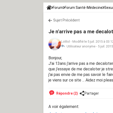
Forum
Forum Santé-Médecine
Sexua
Sujet Précédent
Je n'arrive pas a me decalo
Lolilol
-
Modifié le 5 juil. 2015 à 03:1
Utilisateur anonyme -
5 juil. 201
Bonjour,
J'ai 13ans j'arrive pas a me decalote
que j'essaye de me decaloter je stres
j'ai pas envie de me pas savoir le fai
je viens sur ce site ... Aidez moi pleas
Répondre (2)
Partager
A voir également: