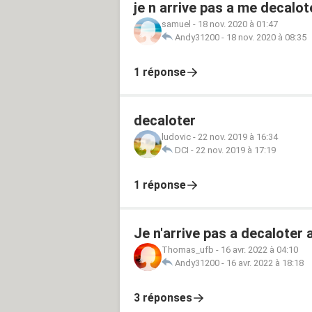
je n arrive pas a me decalo
samuel
-
18 nov. 2020 à 01:47
Andy31200
-
18 nov. 2020 à 08:35
1 réponse
decaloter
ludovic
-
22 nov. 2019 à 16:34
DCI
-
22 nov. 2019 à 17:19
1 réponse
Je n'arrive pas a decaloter 
Thomas_ufb
-
16 avr. 2022 à 04:10
Andy31200
-
16 avr. 2022 à 18:18
3 réponses