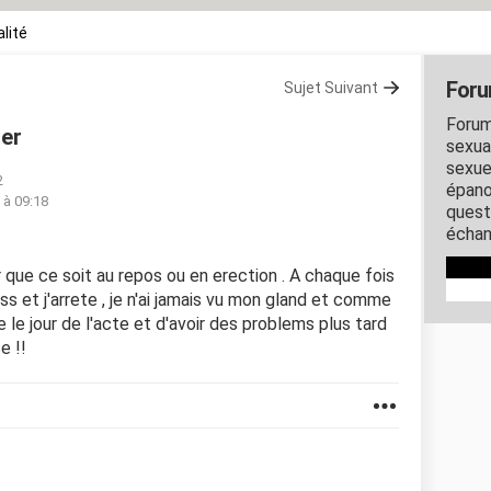
lité
Foru
Sujet Suivant
Forum
ter
sexual
sexue
2
épano
5 à 09:18
quest
échan
r que ce soit au repos ou en erection . A chaque fois
s et j'arrete , je n'ai jamais vu mon gland et comme
re le jour de l'acte et d'avoir des problems plus tard
e !!