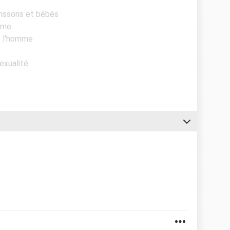
rrissons et bébés
omme
e l'homme
exualité