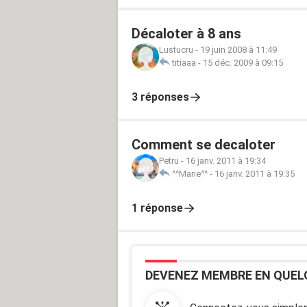
Décaloter à 8 ans
Lustucru
-
19 juin 2008 à 11:49
titiaaa
-
15 déc. 2009 à 09:15
3 réponses
Comment se decaloter
Petru
-
16 janv. 2011 à 19:34
^^Marie^^
-
16 janv. 2011 à 19:35
1 réponse
DEVENEZ MEMBRE EN QUEL