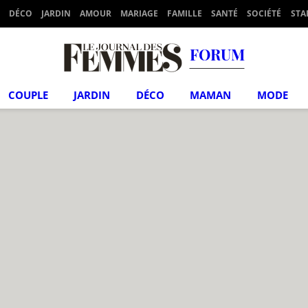
DÉCO
JARDIN
AMOUR
MARIAGE
FAMILLE
SANTÉ
SOCIÉTÉ
STA
FORUM
COUPLE
JARDIN
DÉCO
MAMAN
MODE