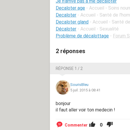
Je n'arrive pas a me decaloter
Decaloter age
- Accueil - Soins nou
Decaloter
- Accueil - Santé de l'h
Decaloter gland
- Accueil - Santé d
Décaloter
- Accueil - Sexualité
Problème de décalottage
-
Forum S
2 réponses
RÉPONSE 1 / 2
SourisBleu
5 juil. 2015 à 08:41
bonjour
il faut aller voir ton medecin !
0
Commenter