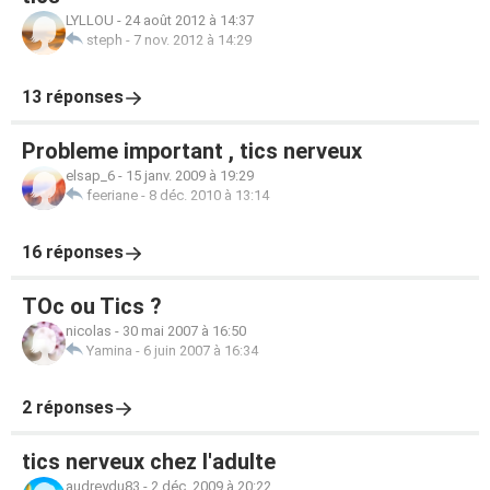
LYLLOU
-
24 août 2012 à 14:37
steph
-
7 nov. 2012 à 14:29
13 réponses
Probleme important , tics nerveux
elsap_6
-
15 janv. 2009 à 19:29
feeriane
-
8 déc. 2010 à 13:14
16 réponses
TOc ou Tics ?
nicolas
-
30 mai 2007 à 16:50
Yamina
-
6 juin 2007 à 16:34
2 réponses
tics nerveux chez l'adulte
audreydu83
-
2 déc. 2009 à 20:22