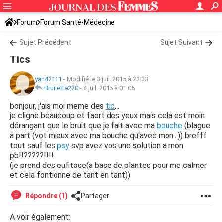
Forum
Forum Santé-Médecine
Symptômes et maladies courantes
Sujet Précédent
Maladies neurologiques
Sujet Suivant
Tics
yan42111
-
Modifié le 3 juil. 2015 à 23:33
Brunette220
-
4 juil. 2015 à 01:05
bonjour, j'ais moi meme des
tic
...
je cligne beaucoup et faort des yeux mais cela est moin
dérangant que le bruit que je fait avec ma
bouche
(blague
a part (vot mieux avec ma bouche qu'avec mon...)) brefff
tout sauf les
psy
svp avez vos une solution a mon
pb!!?????!!!!
(je prend des eufitose(a base de plantes pour me calmer
et cela fontionne de tant en tant))
Répondre (1)
Partager
A voir également: