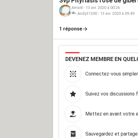
Svp Pityriasis rosé de giber
Amsi8
-
13 avr. 2020 à 00:26
Andy31200
-
13 avr. 2020 à 09:49
1 réponse
DEVENEZ MEMBRE EN QUEL
Connectez-vous simplem
Suivez vos discussions 
Mettez en avant votre e
Sauvegardez et partage