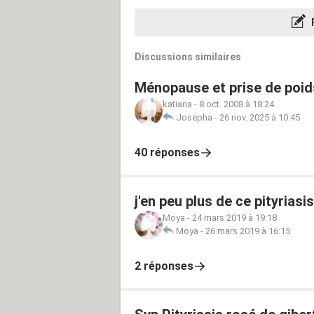
Discussions similaires
Ménopause et prise de poid
katiana
-
8 oct. 2008 à 18:24
Josepha
-
26 nov. 2025 à 10:45
40 réponses
j'en peu plus de ce pityriasi
Moya
-
24 mars 2019 à 19:18
Moya
-
26 mars 2019 à 16:15
2 réponses