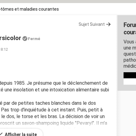
tômes et maladies courantes
Foru
Sujet Suivant
cour
rsicolor
Fermé
Vous 
une m
18:12
quest
patho
médic
or depuis 1985. Je présume que le déclenchement de
 une insolation et une intoxication alimentaire subi
 par de petites taches blanches dans le dos
as trop d'inquiétude à cet instant. Puis, petit à
le dos, le torse et les bras. La décision de voir un
roscrit un savon-shampoing liquide "Pevaryl". Il m'a
 tâches, puis la progression de l'infection a
Afficher la suite