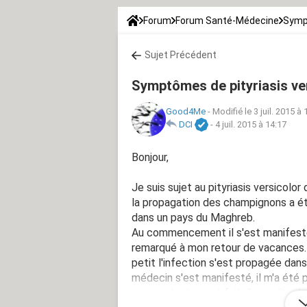
Forum
Forum Santé-Médecine
Symp
Sujet Précédent
Symptômes de pityriasis ve
Good4Me
-
Modifié le 3 juil. 2015 à 
DCI
-
4 juil. 2015 à 14:17
Bonjour,
Je suis sujet au pityriasis versicol
la propagation des champignons a été
dans un pays du Maghreb.
Au commencement il s'est manifesté
remarqué à mon retour de vacances. P
petit l'infection s'est propagée dans 
médecin s'est manifesté, il m'a été p
que modestement fait disparaître les