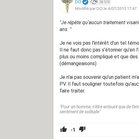
DCI
38 570
Modifié par DCI le 4/07/2015 17:47
"Je répète qu'aucun traitement visant 
ans. "
Je ne vois pas l'intérêt d'un tel tém
Il ne faut donc pas s'étonner qu'en 
plus ou moins compliqué et que des
(démangeaisons)
Je n'ai pas souvenir qu'un patient m'a
PV. Il faut souligner toutefois qu'a
faire traiter.
"Pour un homme, n'être entouré que de fe
sentiment de solitude"
-1