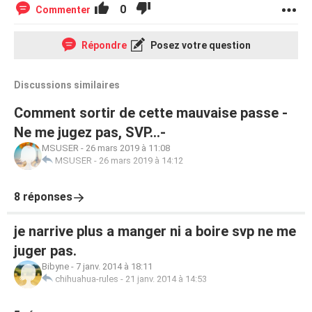
0
Commenter
Répondre
Posez votre question
Discussions similaires
Comment sortir de cette mauvaise passe -
Ne me jugez pas, SVP...-
MSUSER
-
26 mars 2019 à 11:08
MSUSER
-
26 mars 2019 à 14:12
8 réponses
je narrive plus a manger ni a boire svp ne me
juger pas.
Bibyne
-
7 janv. 2014 à 18:11
chihuahua-rules
-
21 janv. 2014 à 14:53