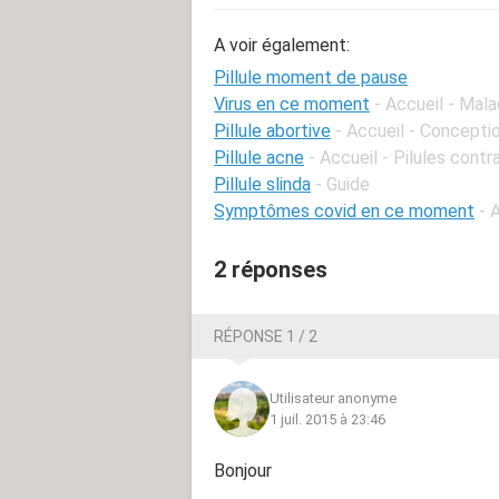
A voir également:
Pillule moment de pause
Virus en ce moment
- Accueil - Mala
Pillule abortive
- Accueil - Concepti
Pillule acne
- Accueil - Pilules cont
Pillule slinda
- Guide
Symptômes covid en ce moment
- 
2 réponses
RÉPONSE 1 / 2
Utilisateur anonyme
1 juil. 2015 à 23:46
Bonjour