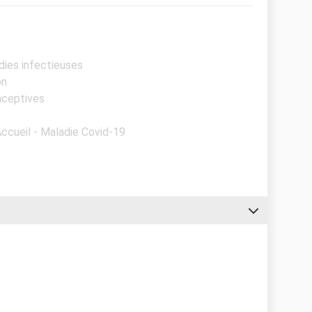
dies infectieuses
on
raceptives
Accueil - Maladie Covid-19