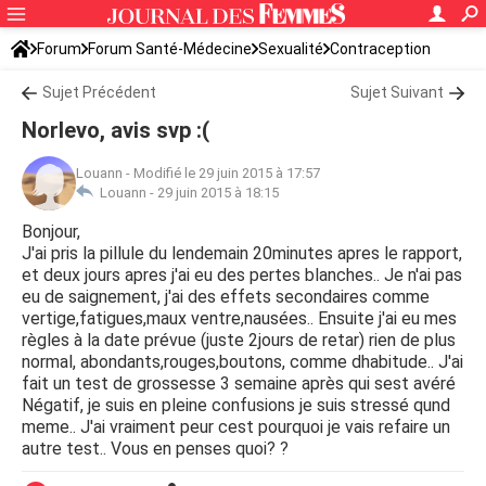
Forum
Forum Santé-Médecine
Sexualité
Contraception
Sujet Précédent
Sujet Suivant
Norlevo, avis svp :(
Louann
-
Modifié le 29 juin 2015 à 17:57
Louann -
29 juin 2015 à 18:15
Bonjour,
J'ai pris la pillule du lendemain 20minutes apres le rapport,
et deux jours apres j'ai eu des pertes blanches.. Je n'ai pas
eu de saignement, j'ai des effets secondaires comme
vertige,fatigues,maux ventre,nausées.. Ensuite j'ai eu mes
règles à la date prévue (juste 2jours de retar) rien de plus
normal, abondants,rouges,boutons, comme dhabitude.. J'ai
fait un test de grossesse 3 semaine après qui sest avéré
Négatif, je suis en pleine confusions je suis stressé qund
meme.. J'ai vraiment peur cest pourquoi je vais refaire un
autre test.. Vous en penses quoi? ?